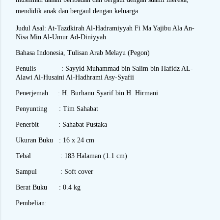
mendidik anak dan bergaul dengan keluarga
Judul Asal: At-Tazdkirah Al-Hadramiyyah Fi Ma Yajibu Ala An-
Nisa Min Al-Umur Ad-Diniyyah
Bahasa Indonesia, Tulisan Arab Melayu (Pegon)
Penulis
: Sayyid Muhammad bin Salim bin Hafidz AL-
Alawi Al-Husaini Al-Hadhrami Asy-Syafii
Penerjemah
: H. Burhanu Syarif bin H. Hirmani
Penyunting
: Tim Sahabat
Penerbit
: Sahabat Pustaka
Ukuran Buku
: 16 x 24 cm
Tebal
: 183 Halaman (1.1 cm)
Sampul
: Soft cover
Berat Buku
: 0.4 kg
Pembelian: